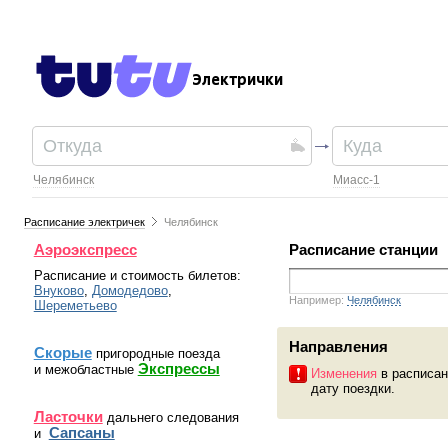
Электрички
Челябинск
Миасс-1
Расписание электричек
Челябинск
Аэроэкспресс
Расписание станции
Расписание и стоимость билетов:
Внуково
,
Домодедово
,
Например:
Челябинск
Шереметьево
Направления
Скорые
пригородные поезда
Экспрессы
и межобластные
Изменения
в расписан
дату поездки.
Ласточки
дальнего следования
Сапсаны
и