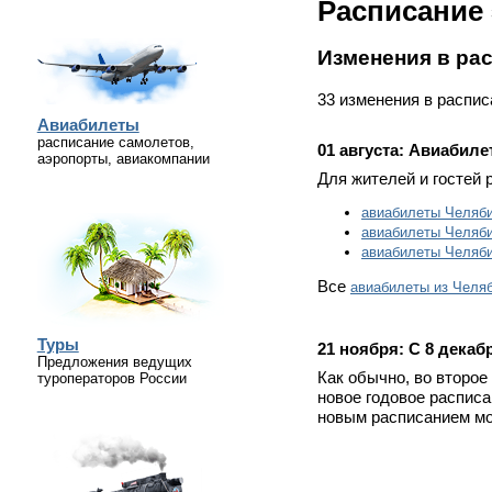
Расписание 
Изменения в ра
33 изменения в распи
Авиабилеты
расписание самолетов,
01 августа:
Авиабиле
аэропорты, авиакомпании
Для жителей и гостей 
авиабилеты Челяби
авиабилеты Челяб
авиабилеты Челяби
Все
авиабилеты из Челя
Туры
21 ноября:
С 8 декаб
Предложения ведущих
Как обычно, во второе
туроператоров России
новое годовое распис
новым расписанием мо