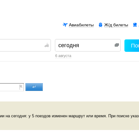
Авиабилеты
Ж/д билеты
По
00
6 августа
↵
ии на сегодня: у 5 поездов изменен маршрут или время. При поиске ука